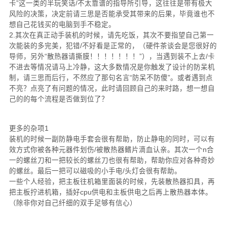
卡”这一类的半玩笑话/不太靠谱的指导所引导，这往往是带有极大
风险的决策，决定前请三思是否能承受其带来的后果，毕竟谁也不
想自己花钱买的电脑到手不稳定。
2.其次在真正动手装机的时候，请先吃饭，其次不要指望自己第一
次能装的多完美，犯错/不好看是正常的，（硬件茶谈会是您很好的
导师，另外“散热器请撕膜！！！！！！！”），当遇到装不上去/卡
不进去等情况请马上冷静，这大多数情况是你触发了设计的防呆机
制，请三思而后行，不然应了那句名言“防呆不防傻”。或者遇到点
不亮？点亮了有问题的情况，此时请回顾自己的来时路，想一想自
己的的每个流程是否做到位了？
更多的杂项1
装机的时候一副防静电手套会很有帮助，防止静电的同时，可以有
效方式你被各种元器件划伤/被散热器鳍片滴血认亲。其次一个n合
一的螺丝刀和一把较长的螺丝刀也很有帮助，帮助你应对各种奇妙
的螺丝。最后一把可以磁吸的小手电/头灯会很有帮助。
一些个人经验，把主板往机箱里面装的时候，先装散热器扣具，再
把主板拧进机箱，插好cpu供电和主板供电之后再上散热器本体。
（除非你对自己纤细的双手足够有信心）