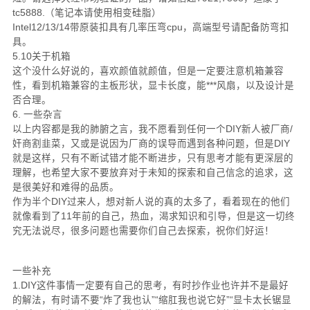
tc5888.（笔记本请使用相变硅脂）
Intel12/13/14带原装扣具有几率压弯cpu，高端型号请配备防弯扣
具。
5.10关于机箱
这个没什么好说的，喜欢颜值就颜值，但是一定要注意机箱兼容
性，看到机箱兼容的主板形状，显卡长度，能***风扇，以及设计是
否合理。
6. 一些杂言
以上内容都是我的肺腑之言，我不愿看到任何一个DIY新人被厂商/
奸商割韭菜，又或是说因为厂商的误导而遇到各种问题，但是DIY
就是这样，只有不断试错才能不断进步，只有思考才能有更深层的
理解，也希望大家不要放弃对于未知的探索和自己信念的追求，这
是很美好和难得的品质。
作为半个DIY过来人，想对新人说的真的太多了，看着现在的他们
就像看到了11年前的自己，热血，渴求知识和引导，但是这一切终
究无法说尽，很多问题也需要你们自己去探索，祝你们好运！
一些补充
1.DIY这件事情一定要有自己的思考，有时抄作业也许并不是最好
的解法，有时请不要“炸了我也认”“缩肛我也说它好”“显卡太长锯显