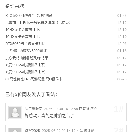
猜你喜欢
RTX 5060 Ti搭配“洋垃圾”测试
01-23
【喜加一】Epic平台免费送游戏（已结束）
12-12
40HX显卡改散热【下】
12-10
40HX显卡改散热【上】
12-10
RTX5060与主流显卡对比
12-08
【尤娜】西数SN5000测评
01-16
京东云路由器鲁班刷op记录
09-17
玄武550V4电源测评【下】
09-12
玄武550V4电源测评【上】
09-12
6K高性价比FPS网游配置 高U低显卡
06-26
已有5位网友发表了看法：
1#
勺子爱吃面
2025-10-30 16:12:58
回复该评论
好感动，真的是肺腑之言了
2#
访客2025
2025-06-22 01:14:12
回复该评论