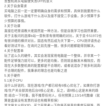
去整机商买电脑便失去DIY的意义
2.关于自身需求
买电脑之前一定一定要明确自身的需求和预算，具体到我要用什么
软件，打什么游戏干什么活以及接不接受二手设备，多少预算干多
少预算的事情。
3.关于功课
直接在吧里请教大佬固然是一种方法，但是自我学习也固然重要，
关于主板问的选择b站一壶秋茶有很明确的对比，关于显卡51972也
有很详细的横评对比，固态有然后成为天下第一，CPU测评请务必
看好测试平台，在询问之前先搜一搜，很多问题都能得到解决。
4.关于配置单
玩了这么久的硬件，其实会发现家用电脑是一个整体，并非某一个
配件足够强力就可以，更多的是均衡，否则就会触发木桶效应，而
现在大多数整机商的配置都是不合理的，或者说混杂了很多利润高/
不合理的配件，我秉承的理念也是均衡之道
5.关于硬件
5.1关于CPU
没什么好说的，现在游戏/生产都已经有6核心优化了，如果你打游
戏/生产关全部其他后台6核心足矣，反之，请8核心这是未来的趋
势.结合一下时事，我不推荐任何人，任何预算上13/14代酷睿（就
算是盒装没有发票的话也有概率拒保）
其次是大火的X3D，买之前思考一下你是不是真的重度玩网游，而