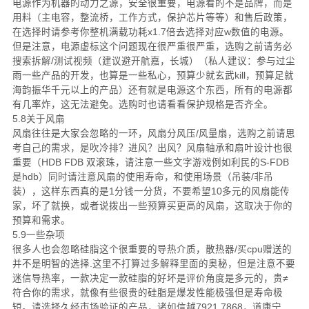
电源作为机器的动力之源，安全很重要，电源看的不是品牌，而是
用料（主电容，整流桥，工作方式，保护芯片等等）和售后政策，
在选择时请参考你整机满载功耗x1.7倍去选择对应w数值的电源。
但是注意，电源虚标这个问题现在很严重很严重，选购之前请务必
搜索拆解/测试视频（建议避开航嘉，长城）（私人建议：参与过尘
雨一些产品的开发，也算是一些私心，预算少就玄武kill，预算足就
海韵振华千元以上的产品）还有就是电源这个东西，所有的电源都
有几率炸，这无法避免。选购时也请看看保护规格是否齐全。
5.8关于风扇
风扇往往是大家会忽略的一环，风扇分风压/风量扇，选购之前请思
考自己的需求，是吹冷排？进风？出风？风扇轴承和扇叶设计也很
重要（HDB FDB 双滚珠，请注意一些文字游戏例如利民的S-FDB
是hdb）同时请注意风扇的使用寿命，和使用场景（吊装/非吊
装），这样东西真的是1分钱一分货，不要希望10多元的风扇能传
家，坏了就换，或者说拨出一些预算买更高的风扇，这取决于你的
预算和需求。
5.9一些杂项
很多人也会忽略硅脂这个很重要的导热介质，散热器/买cpu赠送的
并不是明智的选择.这里不打算过多解释里面的奥秘，但是注意不要
迷信导热率，一款决定一款硅脂的好坏是评价角度是多元的，贵≠
符合你的需求，就像有些很贵的硅脂是爆发性能极强但是寿命极
短。请选择久经市场验证的产品，诸如信越7921,7868，道康宁