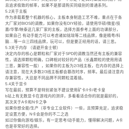
且追求极致的帧率，如果不是那请购买同级别的普通系列。
5.2关于主板
作为承载着整个机器的核心，主板本身制造工艺不难，重点在于各
大厂家对BIOS的调教，如果你没有DIY经验，请使用华硕/微星/技
嘉/华擎/映泰这几家厂家的主板，选择方面参考上面的功课部分，
如果自己 有动手能力可以考虑诸如铭瑄等二线品牌，像是精粤/科
脑....等一众三四线品牌，玩可以，但是要正经用的话，请三思。
5.3关于内存 （请避开金士顿）
决定内存的核心是颗粒和厂家对于SPD的调教当然还有主板的兼容
性，请选择颗粒明确，口碑相对较好的产品（长鑫颗粒的使用用请
三思，兼容性一般），如果你的主板为2/3线主板，在内存的选择上
请注意，现在大多数2/3线主板都会篡改时序，频率。最后请注意内
存兼容性，大忌是不同品牌不同颗粒混着插。
5.4关于显卡
写在最前，预算不是特别紧张不建议使用矿卡/I卡/老卡皇
b站上有无数显卡在游戏内的测评，多看看适合你的就是最好的，
其次关于A卡和N卡之争
如果你想全能/生产（非专业工业软件）一些，且预算充足，追求稳
定设置方便，N卡会是你的不二之选
如过你偏向游戏/娱乐，有一定思考/动手能力，懂得解决问题，A卡
也是非常好的选择。