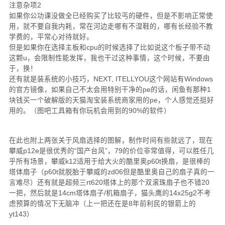
注意杂项2
如果你公功课没做全已经购买了比较丐的硬件，但是不影响正常使
用，就不要自我内耗，常在河边走哪有不湿鞋的，哪有长经验不教
学费的，平常心对待就好。
但是如果你在选择主板和cpu的时候选择了比如说这个板子带不动
这颗u，会限制性能发挥，我也干过这种事情，这个时候，不要由
于，换！
还有就是装系统的小技巧，NEXT, ITELLYOU这个网站有Windows
的官方镜像，如果自己不太会用特别干净的pe的话，闲鱼有那种1
块钱买一个破解版的天猫淘宝装系统商家用的pe，个人感觉还挺好
用的。（图吧工具箱有你玩机会用到的90%的软件）
在此也附上两张关于风扇选择的图解，制作时间有些就远了，现在
攀威p12e是很优秀的“国产台风”，79的价位非常值得，可以胜任几
乎所有场景，攀威k12适用于给大火的酷里奥p60t换扇，是很棒的
塔体扇子（p60t就脱胎于攀威的zd06但是酷里奥自己的扇子真的一
言难尽）还有就是超频三rt620塔体上的那个双滚珠扇子也不错20
一把，然后就是14cm塔体扇子/机箱扇子，猫头鹰的14x25g2不考
虑预算的情况下无脑冲（上一把还在是8年前利民的银箭上的
yt143）