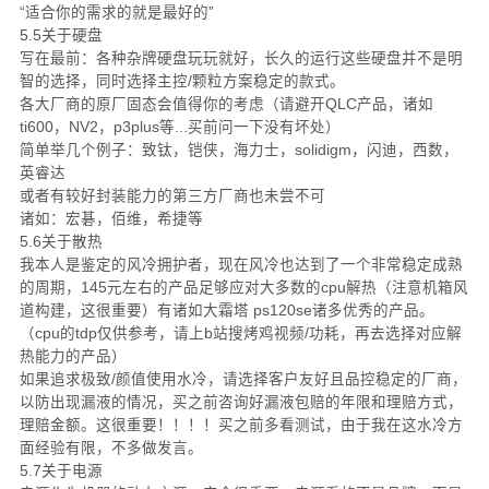
“适合你的需求的就是最好的”
5.5关于硬盘
写在最前：各种杂牌硬盘玩玩就好，长久的运行这些硬盘并不是明
智的选择，同时选择主控/颗粒方案稳定的款式。
各大厂商的原厂固态会值得你的考虑（请避开QLC产品，诸如
ti600，NV2，p3plus等...买前问一下没有坏处）
简单举几个例子：致钛，铠侠，海力士，solidigm，闪迪，西数，
英睿达
或者有较好封装能力的第三方厂商也未尝不可
诸如：宏碁，佰维，希捷等
5.6关于散热
我本人是鉴定的风冷拥护者，现在风冷也达到了一个非常稳定成熟
的周期，145元左右的产品足够应对大多数的cpu解热（注意机箱风
道构建，这很重要）有诸如大霜塔 ps120se诸多优秀的产品。
（cpu的tdp仅供参考，请上b站搜烤鸡视频/功耗，再去选择对应解
热能力的产品）
如果追求极致/颜值使用水冷，请选择客户友好且品控稳定的厂商，
以防出现漏液的情况，买之前咨询好漏液包赔的年限和理赔方式，
理赔金额。这很重要！！！！买之前多看测试，由于我在这水冷方
面经验有限，不多做发言。
5.7关于电源