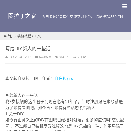
图拉丁之家
-
为电脑爱好者提供交流学习平台。 请记准G4560.CN
首页
/
装机教程
/ 正文
写给DIY新人的一些话
2024-12-13
装机教程
8747 ℃
5 评论
本文转自图拉丁吧，作者：
自在独行x
写给新人的一些话
我9岁接触的这个圈子到现在也有11年了，当时注册贴吧账号就是
为了来看看图吧。如今再回来看有些话想说给新人
1.关于DIY
如今真正意义上的DIY在图吧已经相对没落，更多的应该叫“装机配
置”，不过能自己装机享受过程这也是DIY乐趣的一种，如果局限于