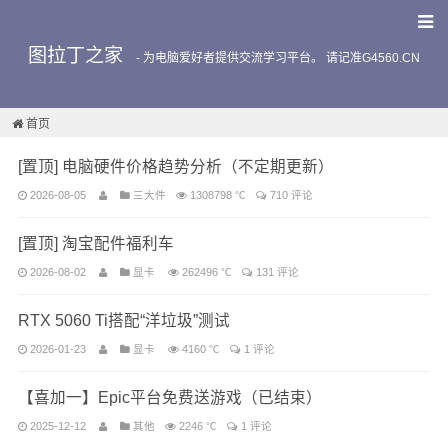
图拉丁之家
-
为电脑爱好者提供交流学习平台。 请记准G4560.CN
首页
[置顶] 电脑硬件价格趋势分析（不定期更新）
2026-08-05
三大件
1308798 ℃
710 评论
[置顶] 淘宝配件福利车
2026-08-02
显卡
262496 ℃
131 评论
RTX 5060 Ti搭配“洋垃圾”测试
2026-01-23
显卡
4160 ℃
1 评论
【喜加一】Epic平台免费送游戏（已结束）
2025-12-12
其他
2246 ℃
1 评论